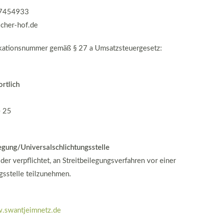
0-7454933
icher-hof.de
ikationsnummer gemäß § 27 a Umsatzsteuergesetz:
rtlich
e 25
egung/Universalschlichtungsstelle
oder verpflichtet, an Streitbeilegungsverfahren vor einer
gsstelle teilzunehmen.
swantjeimnetz.de